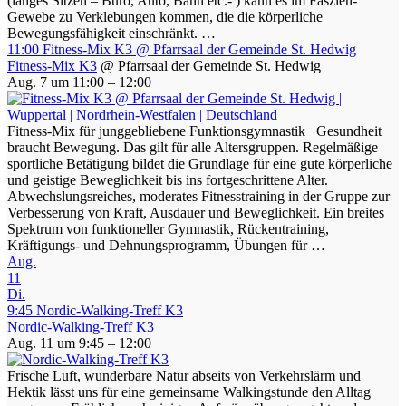
(langes Sitzen – Büro, Auto, Bahn etc.- ) kann es im Faszien-
Gewebe zu Verklebungen kommen, die die körperliche
Bewegungsfähigkeit einschränkt. …
11:00
Fitness-Mix K3
@ Pfarrsaal der Gemeinde St. Hedwig
Fitness-Mix K3
@ Pfarrsaal der Gemeinde St. Hedwig
Aug. 7 um 11:00 – 12:00
Fitness-Mix für junggebliebene Funktionsgymnastik Gesundheit
braucht Bewegung. Das gilt für alle Altersgruppen. Regelmäßige
sportliche Betätigung bildet die Grundlage für eine gute körperliche
und geistige Beweglichkeit bis ins fortgeschrittene Alter.
Abwechslungsreiches, moderates Fitnesstraining in der Gruppe zur
Verbesserung von Kraft, Ausdauer und Beweglichkeit. Ein breites
Spektrum von funktioneller Gymnastik, Rückentraining,
Kräftigungs- und Dehnungsprogramm, Übungen für …
Aug.
11
Di.
9:45
Nordic-Walking-Treff K3
Nordic-Walking-Treff K3
Aug. 11 um 9:45 – 12:00
Frische Luft, wunderbare Natur abseits von Verkehrslärm und
Hektik lässt uns für eine gemeinsame Walkingstunde den Alltag