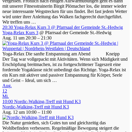
vergessen. Fröhlich nach einigen Aufwärmübungen geht es dann
mit unserer Fitnesstrainerin Birgit Plömacher los, die immer wieder
neue interessante Wegstrecken für uns findet. Bei fast jedem Wetter
wird unter ihrer Anleitung das Walken fachgerecht durchgeführt.
Wir treffen uns …
20:30
Yoga-Relax Kurs 3
@ Pfarrsaal der Gemeinde St.-Hedwig
Yoga-Relax Kurs 3
@ Pfarrsaal der Gemeinde St.-Hedwig
Aug. 11 um 20:30 – 21:30
Yoga-Relax Die sanfte Entspannung am Abend Kneipp
Der Tag war vollgepackt mit Aktivitäten. Wenn sich Müdigkeit und
Erschöpfung breitmachen, ist zu fortgeschrittener Tageszeit eine
fordernde Yogaklasse nicht unbedingt das Richtige. Yoga-Relax ist
ein Kurs mit aktiver und passiver Entspannung für Körper, Seele
und Geist – Ideal, um sich …
Aug.
12
Mi.
10:00
Nordic-Walking-Treff mit Hund K3
Nordic-Walking-Treff mit Hund K3
Aug. 12 um 10:00 – 11:00
Die Natur genießen, sich Gutes tun und gleichzeitig das
Wohlbefinden verbessern. Regelmäßige Bewegung steigert die