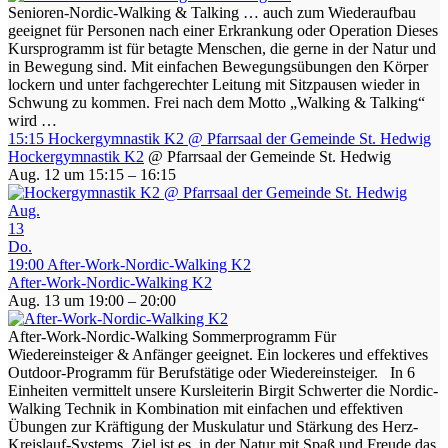
Senioren-Nordic-Walking & Talking … auch zum Wiederaufbau
geeignet für Personen nach einer Erkrankung oder Operation Dieses
Kursprogramm ist für betagte Menschen, die gerne in der Natur und
in Bewegung sind. Mit einfachen Bewegungsübungen den Körper
lockern und unter fachgerechter Leitung mit Sitzpausen wieder in
Schwung zu kommen. Frei nach dem Motto „Walking & Talking“
wird …
15:15
Hockergymnastik K2
@ Pfarrsaal der Gemeinde St. Hedwig
Hockergymnastik K2
@ Pfarrsaal der Gemeinde St. Hedwig
Aug. 12 um 15:15 – 16:15
Aug.
13
Do.
19:00
After-Work-Nordic-Walking K2
After-Work-Nordic-Walking K2
Aug. 13 um 19:00 – 20:00
After-Work-Nordic-Walking Sommerprogramm Für
Wiedereinsteiger & Anfänger geeignet. Ein lockeres und effektives
Outdoor-Programm für Berufstätige oder Wiedereinsteiger. In 6
Einheiten vermittelt unsere Kursleiterin Birgit Schwerter die Nordic-
Walking Technik in Kombination mit einfachen und effektiven
Übungen zur Kräftigung der Muskulatur und Stärkung des Herz-
Kreislauf-Systems. Ziel ist es, in der Natur mit Spaß und Freude das