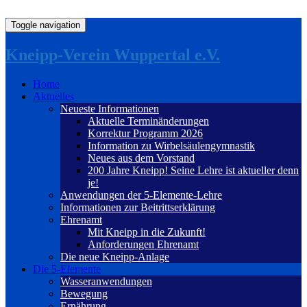
Toggle navigation
Kneipp-Verein Wuppertal e.V.
Home
Aktuelles
Neueste Informationen
Aktuelle Terminänderungen
Korrektur Programm 2026
Information zu Wirbelsäulengymnastik
Neues aus dem Vorstand
200 Jahre Kneipp! Seine Lehre ist aktueller denn
je!
Anwendungen der 5-Elemente-Lehre
Informationen zur Beitrittserklärung
Ehrenamt
Mit Kneipp in die Zukunft!
Anforderungen Ehrenamt
Die neue Kneipp-Anlage
Die 5-Elemente
Wasseranwendungen
Bewegung
Ernährung