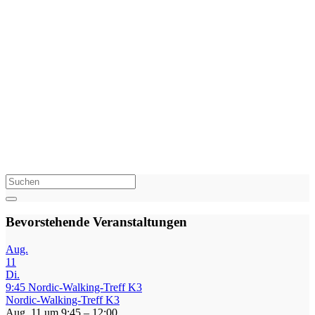
Infotreffs.
Die Termine finden Sie in unserem
Veranstaltungskalender.
Wir freuen uns auf Sie!
(Bildquelle: Kneipp-Bund e.V und Schweizer Kneipp-Verband)
Bevorstehende Veranstaltungen
Aug.
11
Di.
9:45
Nordic-Walking-Treff K3
Nordic-Walking-Treff K3
Aug. 11 um 9:45 – 12:00