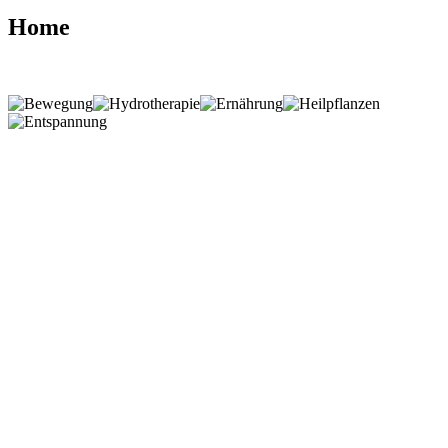
Home
Herzlich willkommen
auf der Homepage des Kneipp-Verein
Wuppertal.
Erfahren Sie mehr über die
ganzheitliche Betrachtung Ihrer
Gesundheit durch die 5-Säulen-
Therapie bei unseren monatlichen