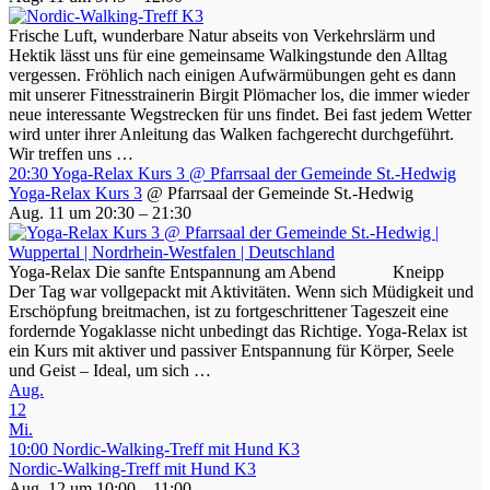
Frische Luft, wunderbare Natur abseits von Verkehrslärm und
Hektik lässt uns für eine gemeinsame Walkingstunde den Alltag
vergessen. Fröhlich nach einigen Aufwärmübungen geht es dann
mit unserer Fitnesstrainerin Birgit Plömacher los, die immer wieder
neue interessante Wegstrecken für uns findet. Bei fast jedem Wetter
wird unter ihrer Anleitung das Walken fachgerecht durchgeführt.
Wir treffen uns …
20:30
Yoga-Relax Kurs 3
@ Pfarrsaal der Gemeinde St.-Hedwig
Yoga-Relax Kurs 3
@ Pfarrsaal der Gemeinde St.-Hedwig
Aug. 11 um 20:30 – 21:30
Yoga-Relax Die sanfte Entspannung am Abend Kneipp
Der Tag war vollgepackt mit Aktivitäten. Wenn sich Müdigkeit und
Erschöpfung breitmachen, ist zu fortgeschrittener Tageszeit eine
fordernde Yogaklasse nicht unbedingt das Richtige. Yoga-Relax ist
ein Kurs mit aktiver und passiver Entspannung für Körper, Seele
und Geist – Ideal, um sich …
Aug.
12
Mi.
10:00
Nordic-Walking-Treff mit Hund K3
Nordic-Walking-Treff mit Hund K3
Aug. 12 um 10:00 – 11:00